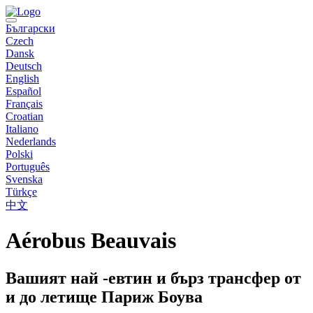
Български
Czech
Dansk
Deutsch
English
Español
Français
Croatian
Italiano
Nederlands
Polski
Português
Svenska
Türkçe
中文
Aérobus Beauvais
Вашият най -евтин и бърз трансфер от
и до летище Париж Боува